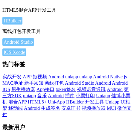
HTML5混合APP开发工具
HBuilder
离线打包开发工具
Android Studio
IOS Xcode
热门标签
实战开发
APP
短视频
Android
uniapp
uniapp
Android
Native.js
MAC地址
新手须知
离线打包
Android Studio
Android
Android
IOS
原生播放器
App接口
token签名
视频语音通讯
Android
第
三方SDK
uniapp
音乐
Android
插件
小票打印
Uniapp
佳博小票
机
混合APP
HTML5+
Uni-App
HBuilder
开发工具
Uniapp
UI框
架
移动端
Android
生成签名
安卓证书
视频播放器
MUI
微信支
付
最新用户