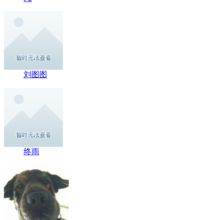
刘图图
终雨