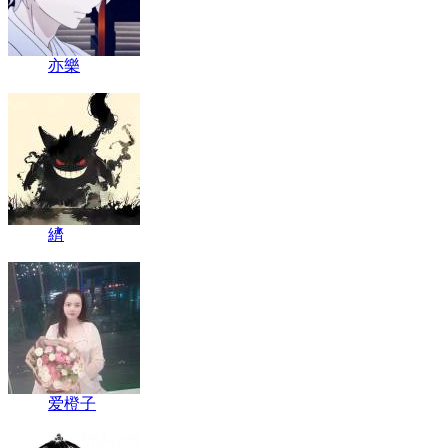
亦樂
纃
爱橙子