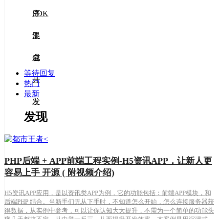
SDK
序
集
混
成
合
等待回复
开
热门
最新
发
发现
PHP后端 + APP前端工程实例-H5资讯APP，让新人更
容易上手 开源 ( 附视频介绍)
H5资讯APP应用，是以资讯类APP为例，它的功能包括：前端APP模块，和
后端PHP 结合。当新手们无从下手时，不知道怎么开始，怎么连接服务器获
得数据，从实例中参考，可以让你认知大大提升，不需为一个简单的功能头