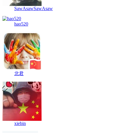
SawAsawSawAsaw
hao520
北君
xiebin