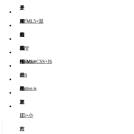
是
手
开
HTML5+混
须
发
前
合
知
工
端
前
APP
具
UI
端
后
移
HTML+CSS+JS
端
Android
动
开
开
iOS
框
发
发
开
Native.js
架
发
第
三
H5+小
方
程