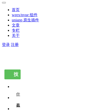
首页
weex/nvue 组件
uniapp 原生插件
文章
专栏
关于
登录
注册
技
术栏
目
什
么
新