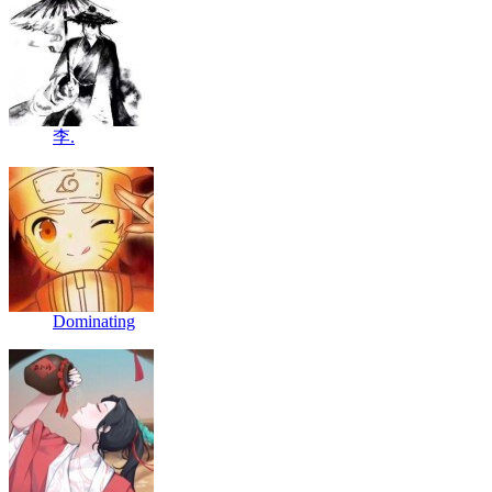
李.
Dominating