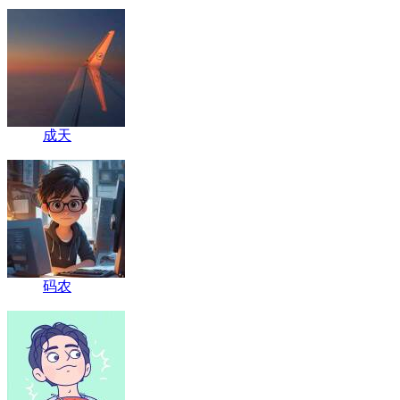
成天
码农