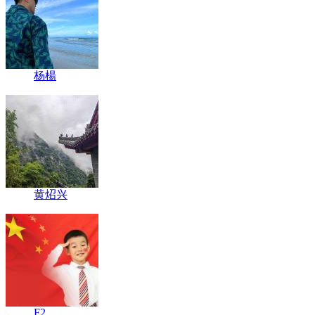
杨楊
黄炤兴
F2