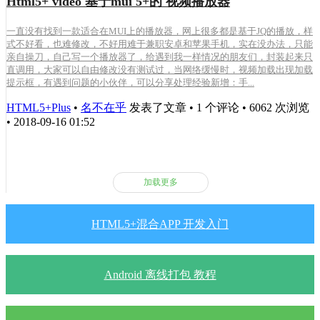
Html5+ video 基于mui 5+的 视频播放器
一直没有找到一款适合在MUI上的播放器，网上很多都是基于JQ的播放，样
式不好看，也难修改，不好用难于兼职安卓和苹果手机，实在没办法，只能
亲自操刀，自己写一个播放器了，给遇到我一样情况的朋友们，封装起来只
直调用，大家可以自由修改没有测试过，当网络缓慢时，视频加载出现加载
提示框，有遇到问题的小伙伴，可以分享处理经验新增：手...
HTML5+Plus
•
名不在乎
发表了文章 • 1 个评论 • 6062 次浏览
• 2018-09-16 01:52
加载更多
HTML5+混合APP 开发入门
Android 离线打包 教程