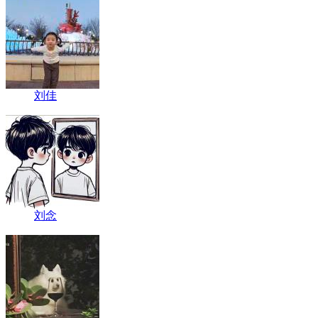
刘佳
刘念