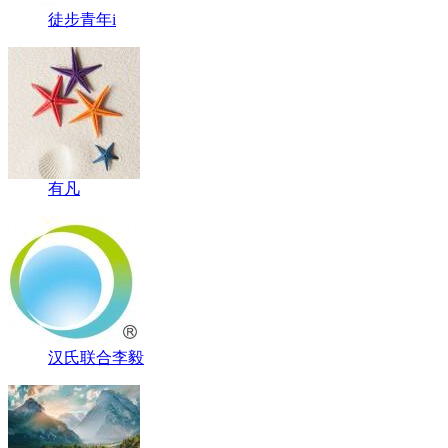
徒步青年i
有凡
汉氏联合李毅