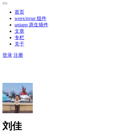
首页
weex/nvue 组件
uniapp 原生插件
文章
专栏
关于
登录
注册
刘佳