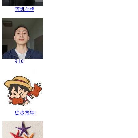
阿凯金牌
9:10
徒步青年i