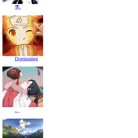
李.
Dominating
。