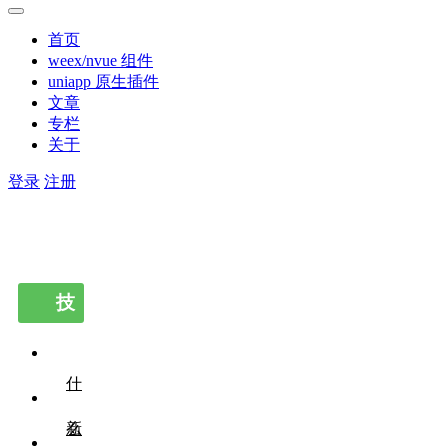
首页
weex/nvue 组件
uniapp 原生插件
文章
专栏
关于
登录
注册
技
术栏
目
什
么
新