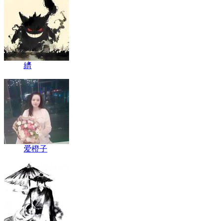
纃
爱橙子