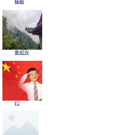
杨楊
黄炤兴
F2