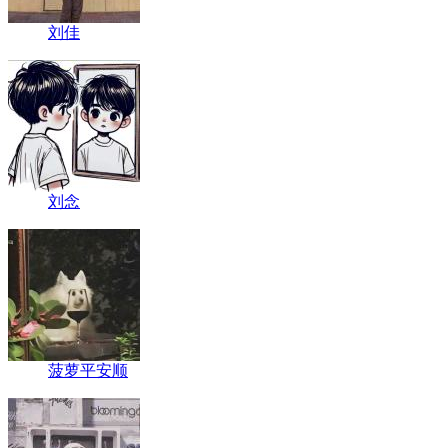
刘佳
刘念
菠萝平安顺