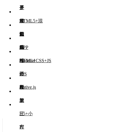
是
手
开
HTML5+混
须
发
前
合
知
工
端
前
APP
具
UI
端
后
移
HTML+CSS+JS
端
Android
动
开
开
iOS
框
发
发
开
Native.js
架
发
第
三
H5+小
方
程