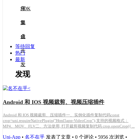
SDK
序
集
混
成
合
等待回复
开
热门
最新
发
发现
Android 和 IOS 视频裁剪、视频压缩插件
Android 和 IOS 视频裁剪、压缩插件一、实例化插件复制代码const
crop=uni.requireNativePlugin("Html5app-VideoCrop");支持的视频格式：
MP4、MOV、FLV二、方法使用, 打开裁剪视频复制代码 crop.openCrop({ ...
Uni-App
•
名不在乎
发表了文章 • 0 个评论 • 5956 次浏览 •